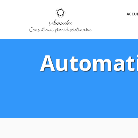
Passer
ACCUE
au
contenu
Automatic