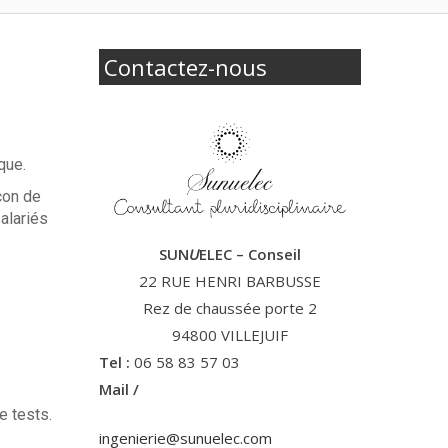
Contactez-nous
que.
çon de
salariés
SUN
U
ELEC – Conseil
22 RUE HENRI BARBUSSE
Rez de chaussée porte 2
94800 VILLEJUIF
Tel :
06 58 83 57 03
Mail /
e tests.
ingenierie@sunuelec.com