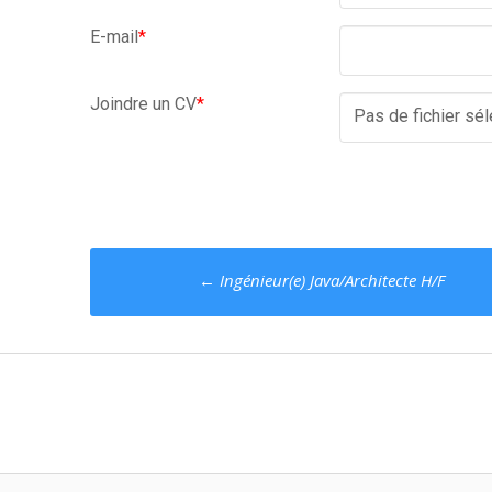
E-mail
*
Joindre un CV
*
Pas de fichier sé
Poste
←
Ingénieur(e) Java/Architecte H/F
navigation