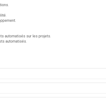
tions.
ité.
oppement.
ts automatisés sur les projets.
ests automatisés.