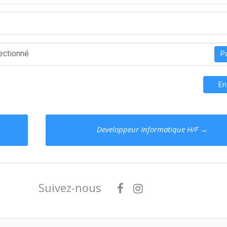
lectionné
Pa
En
Developpeur Informatique H/F
→
Suivez-nous